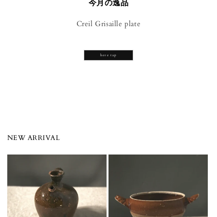
今月の逸品
Creil Grisaille plate
here tap
NEW ARRIVAL