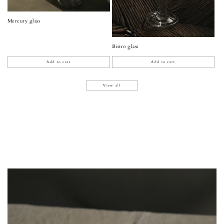
Mercury glass
Bistro glass
Add to cart
Add to cart
View all