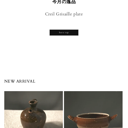
今月の逸品
Creil Grisaille plate
here tap
NEW ARRIVAL