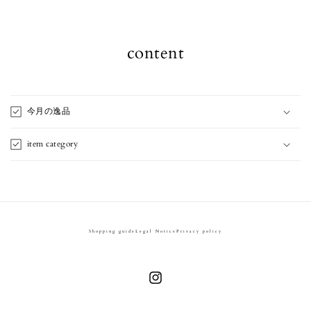
content
今月の逸品
item category
Shopping guide
Legal Notice
Privacy policy
Instagram