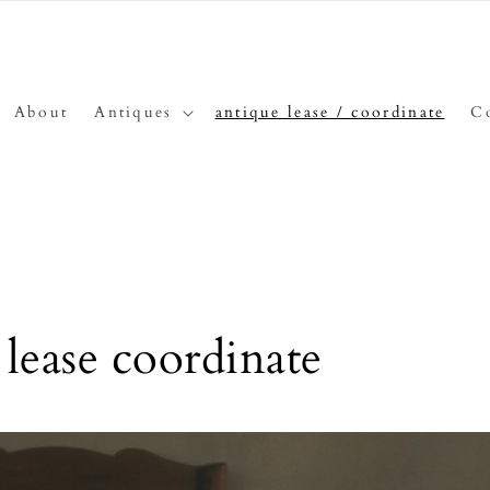
About
Antiques
antique lease / coordinate
C
 lease coordinate