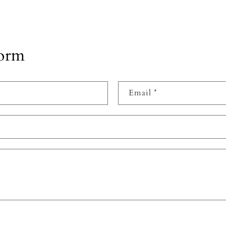
form
Email
*