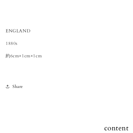
ENGLAND
1880s
約
6cm×1cm×1cm
Share
content