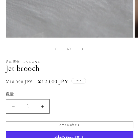
モ
ー
の
1
/
3
ダ
ル
で
月の裏側 LA LUNE
Jet brooch
メ
デ
ィ
通
セ
¥12,000 JPY
¥18,000 JPY
SALE
ア
常
ー
(1)
(2
数量
を
価
ル
開
格
価
く
Jet
Jet
格
brooch
brooch
の
の
カートに追加する
数
数
量
量