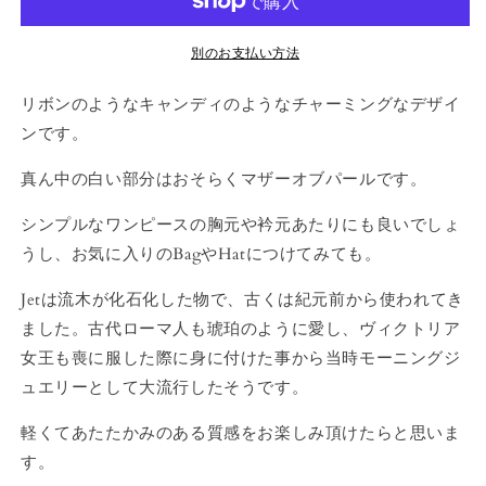
を
を
減
増
別のお支払い方法
ら
や
す
す
リボンのようなキャンディのようなチャーミングなデザイ
ンです。
真ん中の白い部分はおそらくマザーオブパールです。
シンプルなワンピースの胸元や衿元あたりにも良いでしょ
うし、お気に入りのBagやHatにつけてみても。
Jetは流木が化石化した物で、古くは紀元前から使われてき
ました。古代ローマ人も琥珀のように愛し、ヴィクトリア
女王も喪に服した際に身に付けた事から当時モーニングジ
ュエリーとして大流行したそうです。
軽くてあたたかみのある質感をお楽しみ頂けたらと思いま
す。