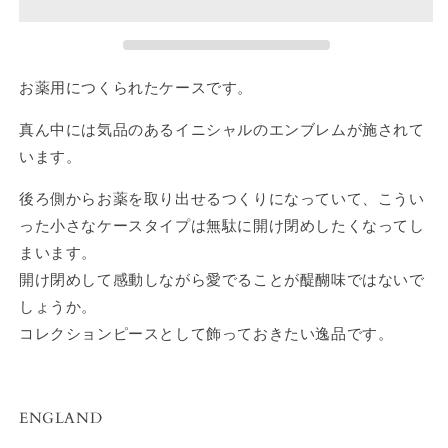
を
を
減
増
ら
や
お薬用につくられたケースです。
す
す
真ん中には気品のあるイニシャルのエンブレムが施されて
います。
後ろ側からお薬を取り出せるつくりになっていて、こうい
った小さなケースタイプは無駄に開け閉めしたくなってし
まいます。
開け閉めして感動しながら愛でることが醍醐味ではないで
しょうか。
コレクションピースとして飾っておきたい逸品です。
ENGLAND