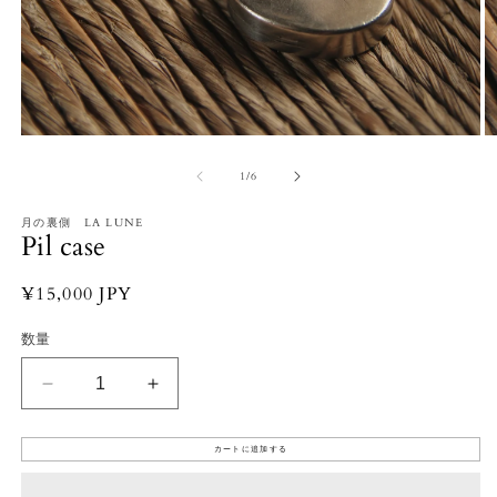
モ
ー
の
1
/
6
ダ
ル
で
月の裏側 LA LUNE
Pil case
メ
デ
ィ
通
¥15,000 JPY
ア
常
(1)
(2
数量
を
価
開
格
く
Pil
Pil
case
case
の
の
カートに追加する
数
数
量
量