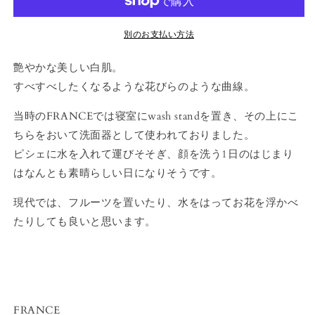
を
を
減
増
別のお支払い方法
ら
や
す
す
艶やかな美しい白肌。
すべすべしたくなるような花びらのような曲線。
当時のFRANCEでは寝室にwash standを置き、その上にこ
ちらをおいて洗面器として使われておりました。
ピシェに水を入れて運びそそぎ、顔を洗う1日のはじまり
はなんとも素晴らしい日になりそうです。
現代では、フルーツを置いたり、水をはってお花を浮かべ
たりしても良いと思います。
FRANCE