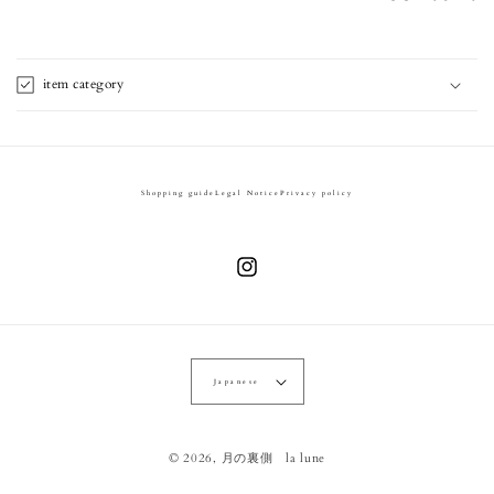
item category
Shopping guide
Legal Notice
Privacy policy
Instagram
Japanese
© 2026,
月の裏側 la lune