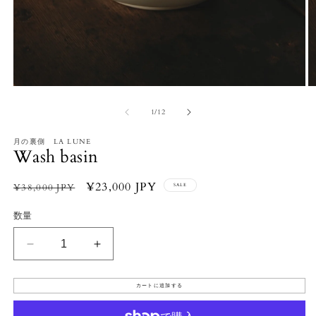
モ
ー
の
1
/
12
ダ
ル
で
月の裏側 LA LUNE
Wash basin
メ
デ
ィ
通
セ
¥23,000 JPY
¥38,000 JPY
SALE
ア
常
ー
(1)
(2
数量
を
価
ル
開
格
価
く
Wash
Wash
格
basin
basin
の
の
カートに追加する
数
数
量
量